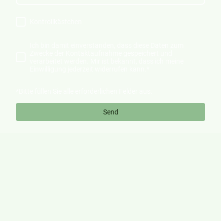
Kontrollkästchen
Ich bin damit einverstanden, dass diese Daten zum
Zwecke der Kontaktaufnahme gespeichert und
verarbeitet werden. Mir ist bekannt, dass ich meine
Einwilligung jederzeit widerrufen kann.
*
*Bitte füllen Sie alle erforderlichen Felder aus.
Send